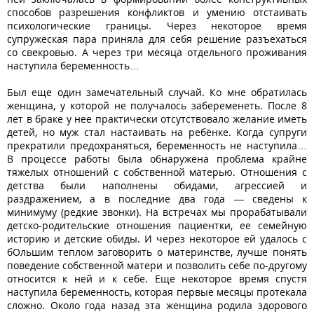
способов разрешения конфликтов и умению отстаивать
психологические границы. Через некоторое время
супружеская пара приняла для себя решение разъехаться
со свекровью. А через три месяца отдельного проживания
наступила беременность…
Был еще один замечательный случай. Ко мне обратилась
женщина, у которой не получалось забеременеть. После 8
лет в браке у нее практически отсутствовало желание иметь
детей, но муж стал настаивать на ребёнке. Когда супруги
прекратили предохраняться, беременность не наступила…
В процессе работы была обнаружена проблема крайне
тяжелых отношений с собственной матерью. Отношения с
детства были наполнены обидами, агрессией и
раздражением, а в последние два года — сведены к
минимуму (редкие звонки). На встречах мы прорабатывали
детско-родительские отношения пациентки, ее семейную
историю и детские обиды. И через некоторое ей удалось с
бОльшим теплом заговорить о материнстве, лучше понять
поведение собственной матери и позволить себе по-другому
относится к ней и к себе. Еще некоторое время спустя
наступила беременность, которая первые месяцы протекала
сложно. Около года назад эта женщина родила здорового