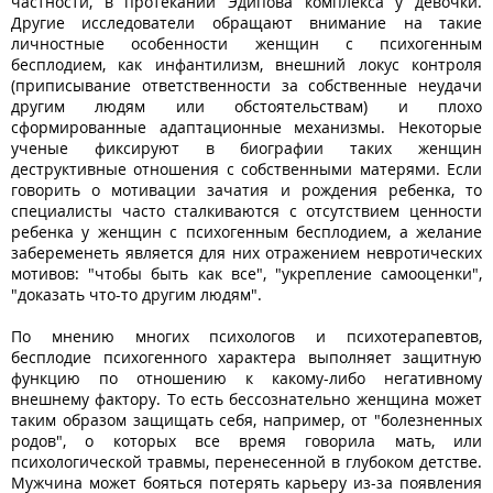
частности, в протекании Эдипова комплекса у девочки.
Другие исследователи обращают внимание на такие
личностные особенности женщин с психогенным
бесплодием, как инфантилизм, внешний локус контроля
(приписывание ответственности за собственные неудачи
другим людям или обстоятельствам) и плохо
сформированные адаптационные механизмы. Некоторые
ученые фиксируют в биографии таких женщин
деструктивные отношения с собственными матерями. Если
говорить о мотивации зачатия и рождения ребенка, то
специалисты часто сталкиваются с отсутствием ценности
ребенка у женщин с психогенным бесплодием, а желание
забеременеть является для них отражением невротических
мотивов: "чтобы быть как все", "укрепление самооценки",
"доказать что-то другим людям".
По мнению многих психологов и психотерапевтов,
бесплодие психогенного характера выполняет защитную
функцию по отношению к какому-либо негативному
внешнему фактору. То есть бессознательно женщина может
таким образом защищать себя, например, от "болезненных
родов", о которых все время говорила мать, или
психологической травмы, перенесенной в глубоком детстве.
Мужчина может бояться потерять карьеру из-за появления