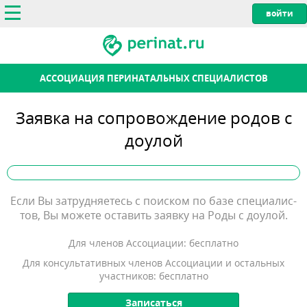
АССОЦИАЦИЯ ПЕРИНАТАЛЬНЫХ СПЕЦИАЛИСТОВ
Заявка на сопровождение родов с
доулой
Если Вы зат­рудня­етесь с по­ис­ком по ба­зе спе­ци­алис­
тов, Вы мо­жете ос­та­вить за­яв­ку на Роды с доулой.
Для членов Ассоциации: бесплатно
Для консультативных членов Ассоциации и остальных
участников: бесплатно