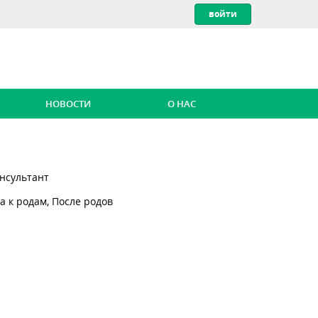
НОВОСТИ
О НАС
онсультант
а к родам, После родов