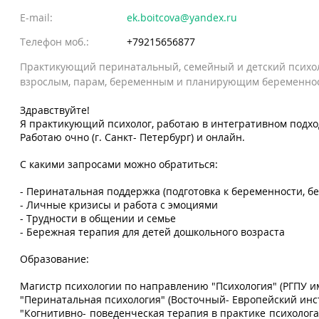
E-mail:
ek.boitcova@yandex.ru
Телефон моб.:
+79215656877
Практикующий перинатальный, семейный и детский психо
взрослым, парам, беременным и планирующим беременност
Здравствуйте!
Я практикующий психолог, работаю в интегративном подход
Работаю очно (г. Санкт- Петербург) и онлайн.
С какими запросами можно обратиться:
- Перинатальная поддержка (подготовка к беременности, б
- Личные кризисы и работа с эмоциями
- Трудности в общении и семье
- Бережная терапия для детей дошкольного возраста
Образование:
Магистр психологии по направлению "Психология" (РГПУ и
"Перинатальная психология" (Восточный- Европейский инс
"Когнитивно- поведенческая терапия в практике психолог