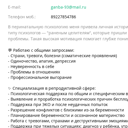
E-mail:
ganba-93@mail.ru
Телефон моб.:
89227854786
В перинатальную психологию меня привела личная история,
типу психологов — "раненым целителям", которые пришли
проблемы. Такая высокая мотивация помогает глубже пони
💬 Работаю с общими запросами:
- Страхи, тревоги, болезни (соматические проявления)
- Одиночество, апатия, депрессия
- Неуверенность в себе
- Проблемы в отношениях
- Профессиональное выгорание
✨ Специализация в репродуктивной сфере:
- Психологическая поддержка по общим и специфическим 
- Выявление и проработка психологических причин беспло
- Поддержка при ЭКО и после неудачных попыток
- Разрешение конфликтов с близкими из-за беременности
- Планирование беременности и осознанное материнство
- Работа с тревогами, страхами и деструктивными эмоциям
- Поддержка при тяжелых ситуациях: диагноз у ребёнка, ут