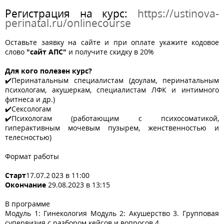
Регистрация на курс:
https://ustinova-
perinatal.ru/onlinecourse
Оставьте заявку на сайте и при оплате укажите кодовое
слово
"сайт АПС"
и получите скидку в 20%
Для кого полезен курс?
✔️Перинатальным специалистам (доулам, перинатальным
психологам, акушеркам, специалистам ЛФК и интимного
фитнеса и др.)
✔️Сексологам
✔️Психологам (работающим с психосоматикой,
гиперактивным мочевым пузырем, женственностью и
телесностью)
Формат работы
Старт
17.07.2 023 в 11:00
Окончание
29.08.2023 в 13:15
В программе
Модуль 1: Гинекология Модуль 2: Акушерство 3. Групповая
супервизия с разбором кейсов и вопросов 4.